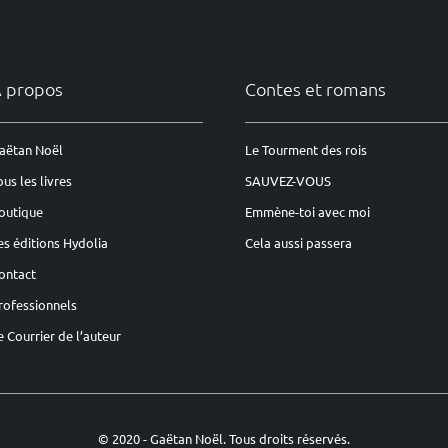
 propos
Contes et romans
aëtan Noël
Le Tourment des rois
ous les livres
SAUVEZ-VOUS
outique
Emmène-toi avec moi
es éditions Hydolia
Cela aussi passera
ontact
rofessionnels
e Courrier de l’auteur
© 2020 - Gaëtan Noël. Tous droits réservés.