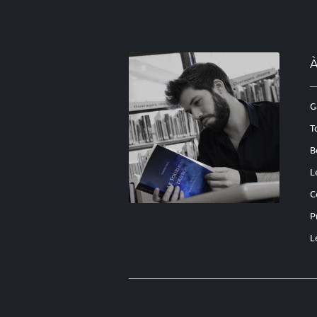
À
G
T
B
L
C
P
L