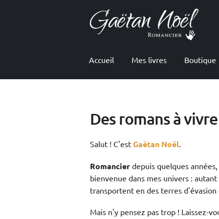
Aller
Aller
à
au
la
contenu
navigation
Accueil
Mes livres
Boutique
Des romans à vivr
Salut ! C'est
Gaëtan Noël
.
Romancier
depuis quelques années, 
bienvenue dans mes univers : autant 
transportent en des terres d'évasion e
Mais n'y pensez pas trop ! Laissez-vous